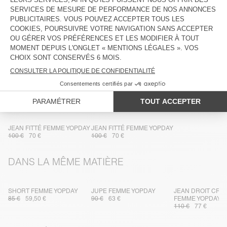
COMPOSITION
ENTRETIEN
TRAÇABILITÉ
LIVRAISON ET RETOURS
PLUS DE COULEURS
JEAN FITTÉ FEMME YOPDAY
JEAN FITTÉ FEMME YOPDAY
100 €
70 €
100 €
70 €
DANS LA MÊME MATIÈRE
SHORT FEMME YOPDAY
JUPE FEMME YOPDAY
JEAN DROIT CRO
85 €
59,50 €
90 €
63 €
FEMME YOPDAY
110 €
77 €