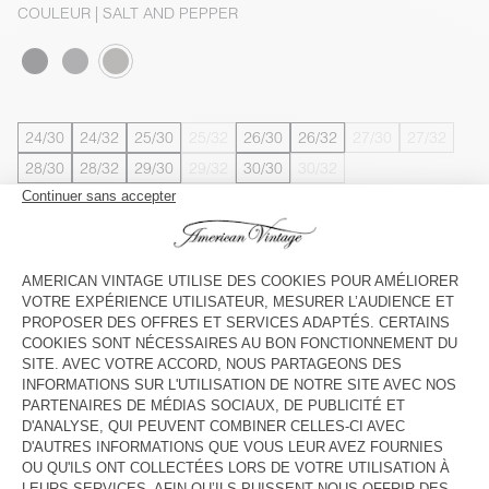
COULEUR
| SALT AND PEPPER
24/30
24/32
25/30
25/32
26/30
26/32
27/30
27/32
28/30
28/32
29/30
29/32
30/30
30/32
Le mannequin mesure 175 cm et porte une taille 26-30
GUIDE DES TAILLES
Livraison estimée
entre le mercredi 12 août et le vendredi 14
août
AJOUTER AU PANIER
VOIR LA DISPONIBILITE EN MAGASIN
DESCRIPTION
TAILLE ET COUPE