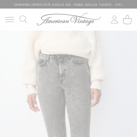
DERNIÈRES OFFRES D'ÉTÊ JUSQU'À -50% : ROBES, MAILLES, T-SHIRTS... VITE !