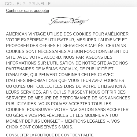
COULEUR
| PRUNELLE
S
M
L
Le mannequin mesure 175 cm et porte une taille S
GUIDE DES TAILLES
Livraison estimée
entre le mercredi 12 août et le vendredi 14
août
AJOUTER AU PANIER
VOIR LA DISPONIBILITE EN MAGASIN
DESCRIPTION
TAILLE ET COUPE
COMPOSITION