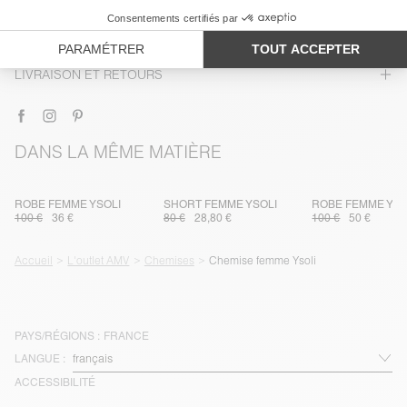
ENTRETIEN
TRAÇABILITÉ
LIVRAISON ET RETOURS
DANS LA MÊME MATIÈRE
ROBE FEMME YSOLI
SHORT FEMME YSOLI
ROBE FEMME YSO
100 €
36 €
80 €
28,80 €
100 €
50 €
Accueil
L'outlet AMV
Chemises
Chemise femme Ysoli
PAYS/RÉGIONS :
FRANCE
LANGUE :
ACCESSIBILITÉ