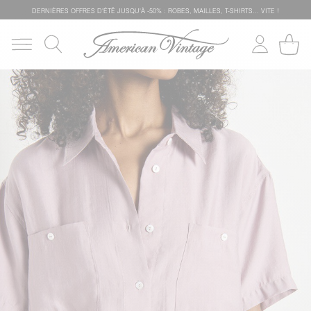
DERNIÈRES OFFRES D'ÉTÊ JUSQU'À -50% : ROBES, MAILLES, T-SHIRTS... VITE !