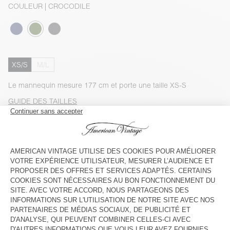
COULEUR
| CROCODILE
XS/S
M/L
Le mannequin mesure 177 cm et porte une taille XS-S
GUIDE DES TAILLES
Livraison estimée
entre le mercredi 12 août et le vendredi 14
août
AJOUTER AU PANIER
VOIR LA DISPONIBILITE EN MAGASIN
VOIR LE LOOK