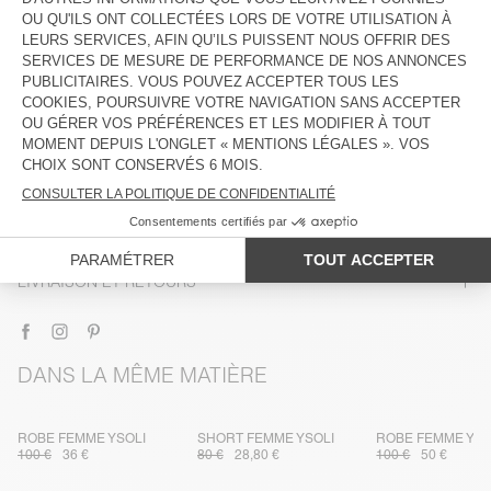
DESCRIPTION
TAILLE ET COUPE
COMPOSITION
ENTRETIEN
TRAÇABILITÉ
LIVRAISON ET RETOURS
DANS LA MÊME MATIÈRE
ROBE FEMME YSOLI
SHORT FEMME YSOLI
ROBE FEMME YSO
100 €
36 €
80 €
28,80 €
100 €
50 €