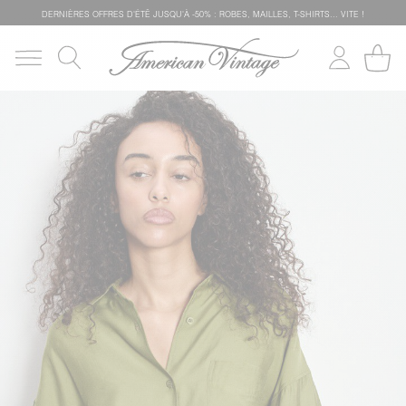
DERNIÈRES OFFRES D'ÉTÊ JUSQU'À -50% : ROBES, MAILLES, T-SHIRTS... VITE !