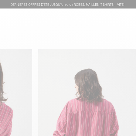
DERNIÈRES OFFRES D'ÉTÊ JUSQU'À -50% : ROBES, MAILLES, T-SHIRTS... VITE !