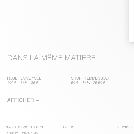
DANS LA MÊME MATIÈRE
ROBE FEMME YSOLI
SHORT FEMME YSOLI
100 €
-64%
36 €
80 €
-64%
28,80 €
AFFICHER +
PAYS/RÉGIONS :
FRANCE
JOIN US
SERVICE C
LANGUE :
FRANÇAIS