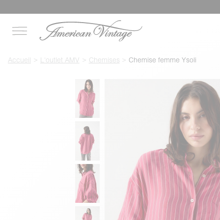
Accueil
L'outlet AMV
Chemises
Chemise femme Ysoli