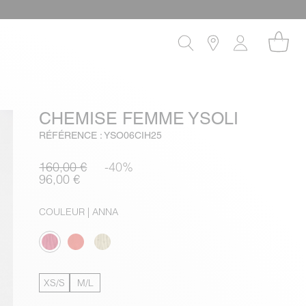
CHEMISE FEMME YSOLI
RÉFÉRENCE : YSO06CIH25
160,00 €
-40%
96,00 €
COULEUR
| ANNA
XS/S
M/L