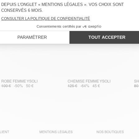
ROBE FEMME YSOLI
CHEMISE FEMME YSOLI
SH
100 €
-50%
50 €
125 €
-64%
45 €
80
LIENT
MENTIONS LÉGALES
NOS BOUTIQUES