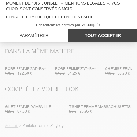
ENTRETIEN
TRAÇABILITÉ
LIVRAISON ET RETOURS
DANS LA MÊME MATIÈRE
ROBE FEMME ZATYBAY
ROBE FEMME ZATYBAY
CHEMISE FEMME 
175 €
122,50 €
175 €
61,25 €
110 €
53,90 €
COMPLÉTEZ VOTRE LOOK
GILET FEMME DAMSVILLE
T-SHIRT FEMME MASSACHUSETTS
125 €
87,50 €
55 €
26,95 €
Accueil
Pantalon femme Zatybay