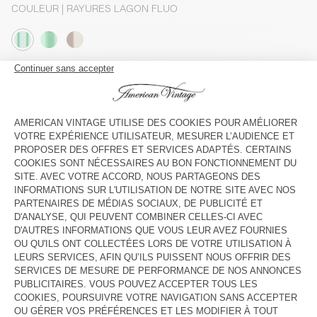
COULEUR
| RAYURES LAGON FLUO
XS
S
M
L
Le mannequin mesure 175 cm et porte une taille S
GUIDE DES TAILLES
Livraison estimée
entre le mercredi 12 août et le vendredi 14
août
AJOUTER AU PANIER
VOIR LA DISPONIBILITE EN MAGASIN
DESCRIPTION
TAILLE ET COUPE
COMPOSITION