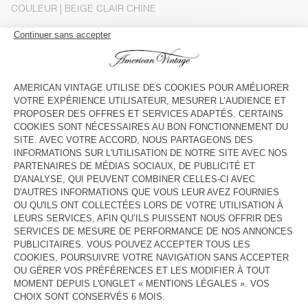
COULEUR
| BEIGE CLAIR CHINE
XS/S
M/L
Le mannequin mesure 178 cm et porte une taille XS-S
GUIDE DES TAILLES
Livraison estimée
entre le mercredi 12 août et le vendredi 14
août
AJOUTER AU PANIER
DESCRIPTION
TAILLE ET COUPE
COMPOSITION
ENTRETIEN