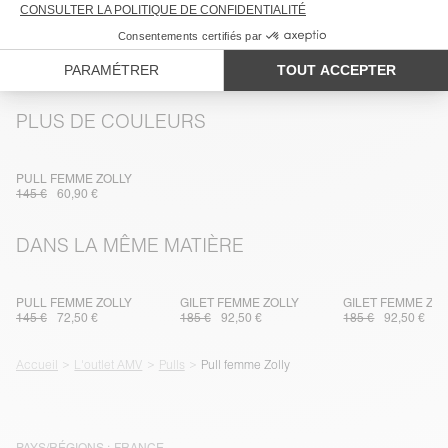
TRAÇABILITÉ
LIVRAISON ET RETOURS
PLUS DE COULEURS
PULL FEMME ZOLLY
145 €
60,90 €
DANS LA MÊME MATIÈRE
PULL FEMME ZOLLY
GILET FEMME ZOLLY
GILET FEMME ZO
145 €
72,50 €
185 €
92,50 €
185 €
92,50 €
Accueil
L'outlet AMV
Pulls
Pull femme Zolly
PAYS/RÉGIONS :
FRANCE