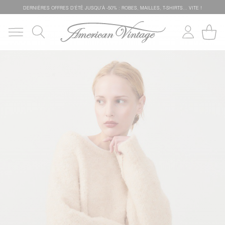
DERNIÈRES OFFRES D'ÉTÊ JUSQU'À -50% : ROBES, MAILLES, T-SHIRTS... VITE !