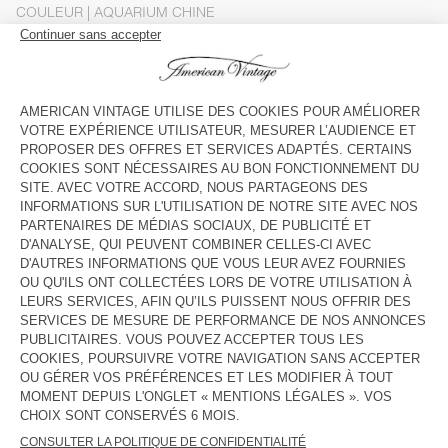
COULEUR
| AQUARIUM CHINE
XS/S
M/L
Le mannequin mesure 173 cm et porte une taille XS-S
GUIDE DES TAILLES
Livraison estimée
entre le mercredi 12 août et le vendredi 14
août
AJOUTER AU PANIER
VOIR LA DISPONIBILITE EN MAGASIN
DESCRIPTION
TAILLE ET COUPE
COMPOSITION