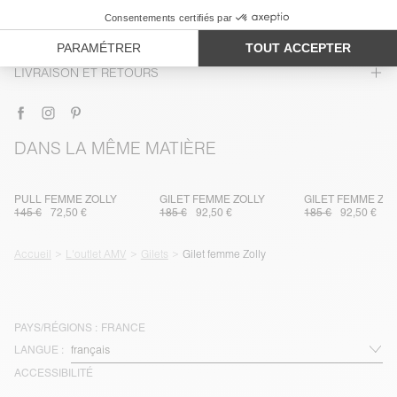
ENTRETIEN
TRAÇABILITÉ
LIVRAISON ET RETOURS
DANS LA MÊME MATIÈRE
PULL FEMME ZOLLY
GILET FEMME ZOLLY
GILET FEMME ZO
145 €
72,50 €
185 €
92,50 €
185 €
92,50 €
Accueil
L'outlet AMV
Gilets
Gilet femme Zolly
PAYS/RÉGIONS :
FRANCE
LANGUE :
ACCESSIBILITÉ