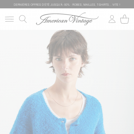
DERNIÈRES OFFRES D'ÉTÊ JUSQU'À -50% : ROBES, MAILLES, T-SHIRTS... VITE !