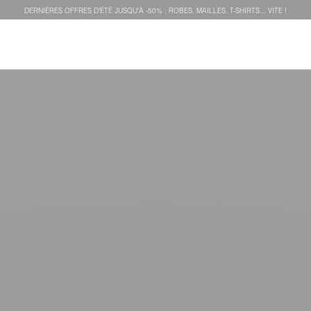
DERNIÈRES OFFRES D'ÉTÊ JUSQU'À -50% : ROBES, MAILLES, T-SHIRTS... VITE !