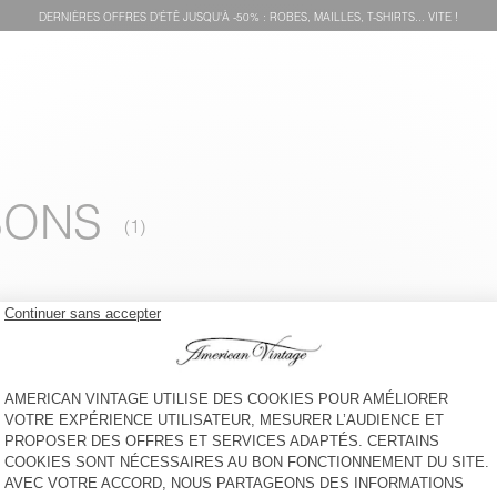
DERNIÈRES OFFRES D'ÉTÊ JUSQU'À -50% : ROBES, MAILLES, T-SHIRTS... VITE !
SONS