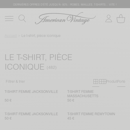
DERNIÈRES OFFRES D'ÉTÊ JUSQU'À -50% : ROBES, MAILLES, T-SHIRTS... VITE !
Accueil
Le t-shirt, pièce iconique
LE T-SHIRT, PIÈCE
ICONIQUE
Grille primai
Grille sec
Filtrer & trier
Produit
Porté
T-SHIRT FEMME JACKSONVILLE
T-SHIRT FEMME
MASSACHUSETTS
50 €
50 €
T-SHIRT FEMME JACKSONVILLE
T-SHIRT FEMME REMYTOWN
50 €
45 €