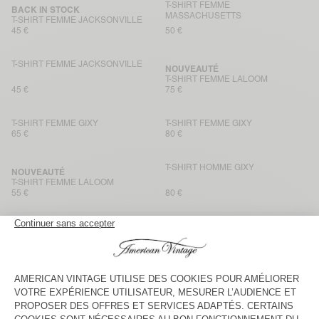
T-SHIRT FEMME
BACK IN STOCK
MASSACHUSETTS
T-SHIRT FEMME JACKSONVILLE
45 €
50 €
T-SHIRT FEMME JACKSONVILLE
NOUVEAUTÉ
T-SHIRT FEMME LALOOM
45 €
75 €
T-SHIRT FEMME GIXY
T-SHIRT FEMME GIXY
65 €
80 €
T-SHIRT HOMME GIXY
NOUVEAUTÉ
T-SHIRT FEMME LALOOM
55 €
80 €
T-SHIRT FEMME FIZVALLEY
T-SHIRT FEMME SONOMA
55 €
60 €
T-SHIRT FEMME SONOMA
BACK IN STOCK
T-SHIRT HOMME DECATUR
40 €
55 €