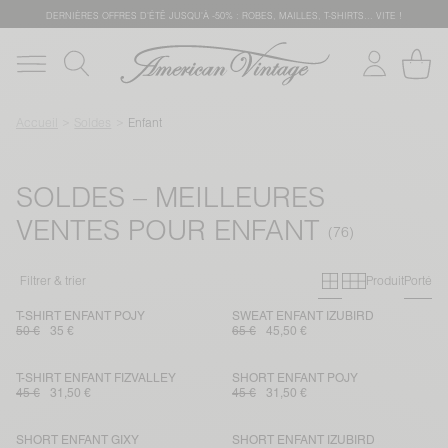
DERNIÈRES OFFRES D'ÉTÊ JUSQU'À -50% : ROBES, MAILLES, T-SHIRTS... VITE !
Accueil
Soldes
Enfant
SOLDES – MEILLEURES
VENTES POUR ENFANT
Grille primai
Grille sec
Filtrer & trier
Produit
Porté
T-SHIRT ENFANT POJY
SWEAT ENFANT IZUBIRD
50 €
35 €
65 €
45,50 €
T-SHIRT ENFANT FIZVALLEY
SHORT ENFANT POJY
45 €
31,50 €
45 €
31,50 €
SHORT ENFANT GIXY
SHORT ENFANT IZUBIRD