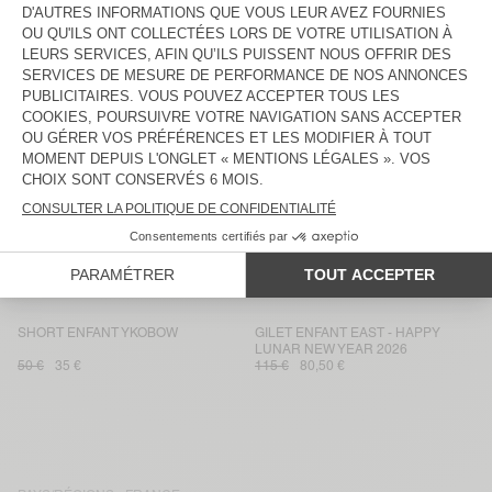
60 €
42 €
80 €
40 €
JOGGING ENFANT YKOBOW
PANTALON ENFANT PADOW
55 €
38,50 €
80 €
56 €
SWEAT ENFANT IZUBIRD
JOGGING ENFANT EVONA
65 €
45,50 €
70 €
49 €
JOGGING ENFANT ATUBAY
PULL ENFANT EAST
65 €
45,50 €
100 €
70 €
SWEAT ENFANT ATUBAY
SHORT ENFANT GREZBAY
60 €
42 €
70 €
49 €
SHORT ENFANT YKOBOW
GILET ENFANT EAST - HAPPY
LUNAR NEW YEAR 2026
50 €
35 €
115 €
80,50 €