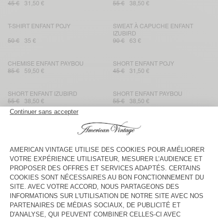
45 €
31,50 €
55 €
38,50 €
T-SHIRT ENFANT POJY
SWEAT À CAPUCHE ENFANT
IZUBIRD
50 €
35 €
90 €
63 €
CHEMISE ENFANT PAYBOU
SHORT ENFANT POJY
85 €
59,50 €
45 €
31,50 €
SHORT ENFANT IZUBIRD
SHORT ENFANT PAYBOU
55 €
38,50 €
55 €
38,50 €
SHORT ENFANT GIXY
JOGGING ENFANT YKOBOW
45 €
31,50 €
55 €
38,50 €
SHORT ENFANT LYCAZ
PULL ENFANT EAST
55 €
38,50 €
100 €
70 €
VESTE ENFANT GREZBAY
SHORT ENFANT YKOBOW
135 €
67,50 €
50 €
35 €
JOGGING ENFANT PYMAZ
JEAN ENFANT GREZBAY