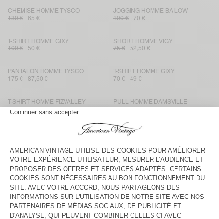
CHEMISE HOMME TYSCO
JOGGING HOMME BAILOW
130 €
65 €
100 €
70 €
T-SHIRT HOMME GIXY
SHORT HOMME VIGY
100 €
50 €
75 €
52,50 €
PANTALON HOMME TYSCO
T-SHIRT HOMME GIXY
175 €
87,50 €
70 €
49 €
T-SHIRT HOMME FIZVALLEY
PULL HOMME DAMSVILLE
55 €
38,50 €
130 €
91 €
MANTEAU HOMME HOKTOWN
TOP HOMME LYCAZ
195 €
136,50 €
115 €
80,50 €
VESTE HOMME GREZBAY
SWEAT HOMME ATUBAY
185 €
92,50 €
115 €
57,50 €
VESTE HOMME HOKTOWN
SWEAT HOMME BOBYPARK
175 €
122,50 €
135 €
94,50 €