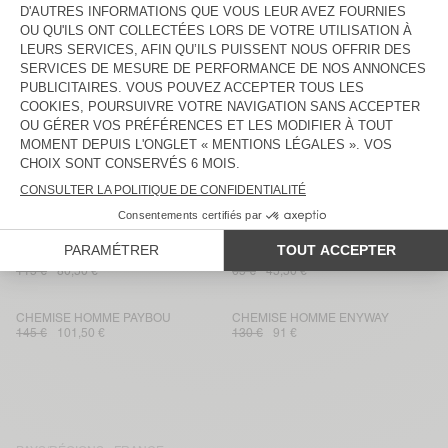
T-SHIRT HOMME BYSAPICK
T-SHIRT HOMME FIZVALLEY
50 €
35 €
55 €
38,50 €
SWEAT HOMME CAWBAY
T-SHIRT HOMME GIXY
125 €
62,50 €
70 €
49 €
SHORT HOMME GREZBAY
SWEAT HOMME ATUBAY
85 €
59,50 €
115 €
57,50 €
CHEMISE HOMME PUSWAY
CHEMISE HOMME ABOTOWN
160 €
112 €
145 €
72,50 €
PANTALON HOMME PAYBOU
T-SHIRT HOMME FAZY
115 €
80,50 €
65 €
45,50 €
CHEMISE HOMME PAYBOU
CHEMISE HOMME ENYWAY
145 €
101,50 €
130 €
91 €