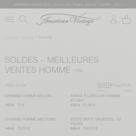
DERNIÈRES OFFRES D'ÉTÊ JUSQU'À -50% : ROBES, MAILLES, T-SHIRTS... VITE !
Accueil
Soldes
Homme
SOLDES – MEILLEURES
VENTES HOMME
Grille primai
Grille sec
Filtrer & trier
Produit
Porté
CHEMISE HOMME BAILOW
SWEAT À CAPUCHE HOMME
ATUBAY
100 €
70 €
135 €
67,50 €
CHEMISE HOMME ABOTOWN
VESTE MIXTE SNOPDOG - 20
YEARS
145 €
72,50 €
185 €
129,50 €