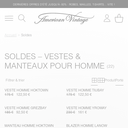
DERNIÈRES OFFRES D'ÉTÊ JUSQU'À -50% : ROBES, MAILLES, T-SHIRTS... VITE !
Accueil
Soldes
SOLDES – VESTES &
MANTEAUX POUR HOMME
Grille primai
Grille sec
Filtrer & trier
Produit
Porté
VESTE HOMME HOKTOWN
VESTE HOMME TIUBAY
175 €
122,50 €
175 €
122,50 €
VESTE HOMME GREZBAY
VESTE HOMME YROWAY
185 €
92,50 €
230 €
161 €
MANTEAU HOMME HOKTOWN
BLAZER HOMME LANOW