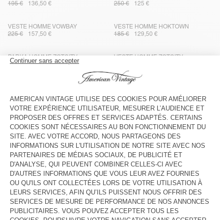
195 €
136,50 €
250 €
125 €
VESTE HOMME VOWBAY
VESTE HOMME HOKTOWN
225 €
157,50 €
185 €
129,50 €
PARKA HOMME ZOTCITY
VESTE HOMME ZOTCITY
250 €
175 €
195 €
136,50 €
VESTE HOMME HOKTOWN
VESTE HOMME DYFFOW - AMV
SPORTS CLUB
175 €
122,50 €
125 €
87,50 €
BLAZER HOMME LANOW
BLAZER HOMME AYANY
250 €
125 €
285 €
199,50 €
VESTE HOMME SNOPDOG
VESTE HOMME GREZBAY
160 €
112 €
185 €
92,50 €
VESTE MIXTE SNOPDOG - 20
VESTE HOMME YMOBAY
YEARS
185 €
129,50 €
195 €
136,50 €