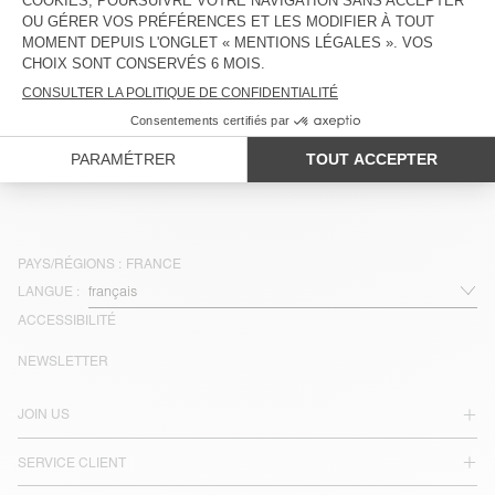
DOUDOUNE HOMME ROFY
BLAZER HOMME AJAXDOG
225 €
157,50 €
250 €
175 €
INDISPONIBLE
INDISPONIBLE
VESTE HOMME LYCAZ
BLAZER MIXTE PUFROW - 20
YEARS
230 €
115 €
350 €
175 €
PAYS/RÉGIONS :
FRANCE
LANGUE :
ACCESSIBILITÉ
NEWSLETTER
JOIN US
SERVICE CLIENT