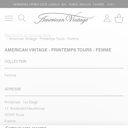
DERNIÈRES OFFRES D'ÉTÊ JUSQU'À -50% : ROBES, MAILLES, T-SHIRTS... VITE !
Rechercher un point de vente
American Vintage - Printemps Tours - Femme
AMERICAN VINTAGE - PRINTEMPS TOURS - FEMME
COLLECTION
Femme
ADRESSE
Printemps - 1er Étage
17, Boulevard Heurteloup
37000 Tours
France