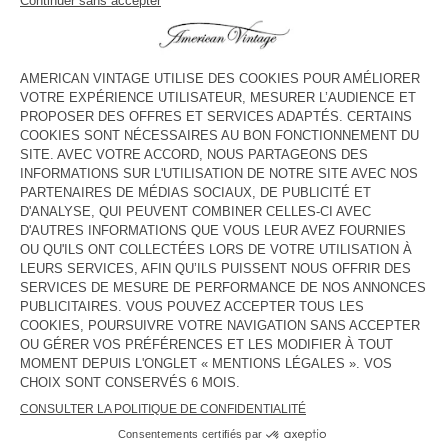
voir l''itinéraire
HORAIRES
Lundi
10:00 - 19:00
Mardi
10:00 - 19:00
Mercredi
10:00 - 19:00
Jeudi
10:00 - 19:00
Vendredi
10:00 - 19:00
Samedi
10:00 - 19:30
Dimanche
Fermé
CONTACT
Tél. :
(+33) 02 47 31 97 47
E-mail :
contact@americanvintage-store.com
PAYS/RÉGIONS :
FRANCE