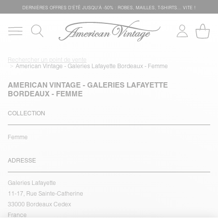
DERNIÈRES OFFRES D'ÉTÊ JUSQU'À -50% : ROBES, MAILLES, T-SHIRTS... VITE !
Rechercher un point de vente
American Vintage - Galeries Lafayette Bordeaux - Femme
AMERICAN VINTAGE - GALERIES LAFAYETTE
BORDEAUX - FEMME
COLLECTION
Femme
ADRESSE
Galeries Lafayette
11-17, Rue Sainte-Catherine
33000 Bordeaux Cedex
France