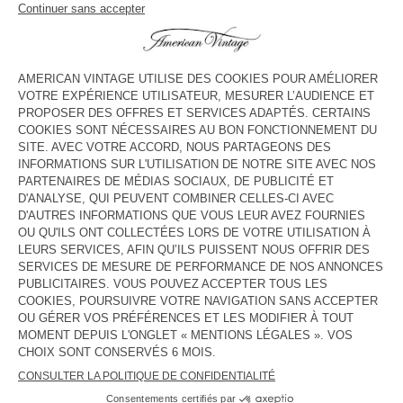
voir l''itinéraire
HORAIRES
Lundi
10:00 - 20:00
Mardi
10:00 - 20:00
Mercredi
10:00 - 20:00
Jeudi
10:00 - 20:00
Vendredi
10:00 - 20:00
Samedi
10:00 - 20:00
Dimanche
11:00 - 19:00
CONTACT
Tél. :
(+33) 05 56 06 61 01
E-mail :
contact@americanvintage-store.com