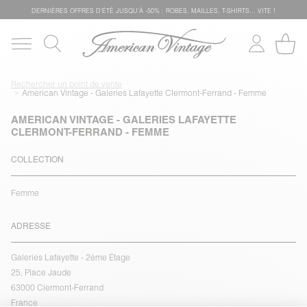
DERNIÈRES OFFRES D'ÉTÊ JUSQU'À -50% : ROBES, MAILLES, T-SHIRTS... VITE !
Rechercher un point de vente
American Vintage - Galeries Lafayette Clermont-Ferrand - Femme
AMERICAN VINTAGE - GALERIES LAFAYETTE
CLERMONT-FERRAND - FEMME
COLLECTION
Femme
ADRESSE
Galeries Lafayette - 2ème Étage
25, Place Jaude
63000 Clermont-Ferrand
France