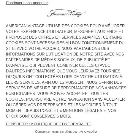
voir l''itinéraire
HORAIRES
Lundi
10:00 - 19:30
Mardi
10:00 - 19:30
Mercredi
10:00 - 19:30
Jeudi
10:00 - 19:30
Vendredi
10:00 - 19:30
Samedi
10:00 - 20:00
Dimanche
Fermé
CONTACT
Tél. :
(+33) 04 73 41 06 52
E-mail :
contact@americanvintage-store.com