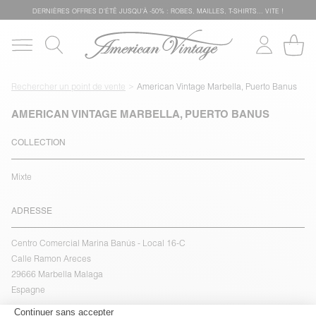
DERNIÈRES OFFRES D'ÉTÊ JUSQU'À -50% : ROBES, MAILLES, T-SHIRTS... VITE !
Rechercher un point de vente
American Vintage Marbella, Puerto Banus
AMERICAN VINTAGE MARBELLA, PUERTO BANUS
COLLECTION
Mixte
ADRESSE
Centro Comercial Marina Banús - Local 16-C
Calle Ramon Areces
29666 Marbella Malaga
Espagne
voir l''itinéraire