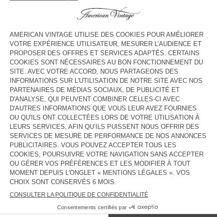
HORAIRES
Lundi
10:30 - 20:30
Mardi
10:30 - 20:30
Mercredi
10:30 - 20:30
Jeudi
10:30 - 20:30
Vendredi
10:30 - 20:30
Samedi
10:30 - 20:30
Dimanche
Fermé
CONTACT
Tél. :
(+34) 951 899 656
E-mail :
puertobanus@amv-retail.com
PAYS/RÉGIONS :
FRANCE