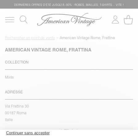
DERNIÈRES OFFRES D'ÉTÊ JUSQU'À -50% : ROBES, MAILLES, T-SHIRTS... VITE !
Rechercher un point de vente
American Vintage Rome, Frattina
AMERICAN VINTAGE ROME, FRATTINA
COLLECTION
Mixte
ADRESSE
Via Frattina 30
00187 Roma
Italie
voir l''itinéraire