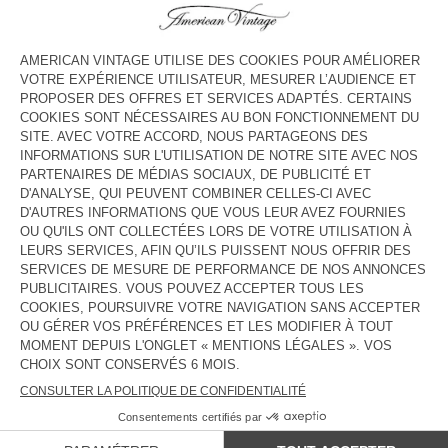
HORAIRES
Lundi
10:00 - 19:00
Mardi
10:00 - 19:00
Mercredi
10:00 - 19:00
Jeudi
10:00 - 19:00
Vendredi
10:00 - 19:00
Samedi
10:00 - 19:00
Dimanche
11:00 - 19:00
CONTACT
Tél. :
(+39) 065577445
E-mail :
contact@americanvintage-store.com
PAYS/RÉGIONS :
FRANCE
LANGUE :