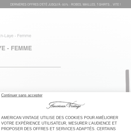
DERNIÈRES OFFRES D'ÉTÊ JUSQU'À -50% : ROBES, MAILLES, T-SHIRTS... VITE !
En-Laye - Femme
YE - FEMME
voir l''itinéraire