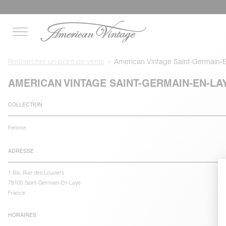
Rechercher un point de vente
American Vintage Saint-Germain-
AMERICAN VINTAGE SAINT-GERMAIN-EN-LA
COLLECTION
Femme
ADRESSE
1 Bis, Rue des Louviers
78100 Saint-Germain-En-Laye
France
HORAIRES