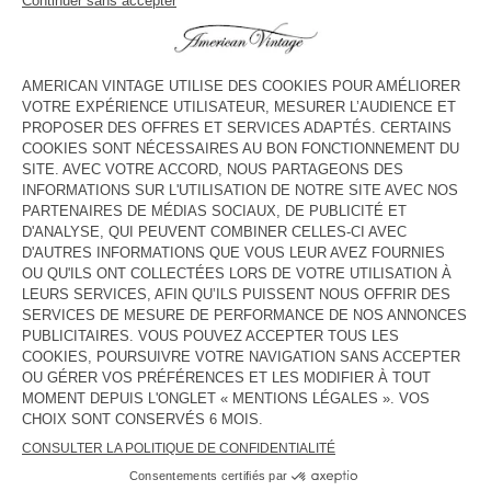
voir l''itinéraire
HORAIRES
Lundi
10:00 - 20:00
Mardi
10:00 - 20:00
Mercredi
10:00 - 20:00
Jeudi
10:00 - 20:00
Vendredi
10:00 - 20:00
Samedi
10:00 - 20:00
Dimanche
11:00 - 20:00
CONTACT
Tél. :
(+33) 01 40 15 62 66
E-mail :
contact@americanvintage-store.com
PAYS/RÉGIONS :
FRANCE