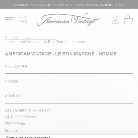
DERNIÈRES OFFRES D'ÉTÊ JUSQU'À -50% : ROBES, MAILLES, T-SHIRTS... VITE !
Rechercher un point de vente
American Vintage - Le Bon Marché - Homme
AMERICAN VINTAGE - LE BON MARCHÉ - HOMME
COLLECTION
Homme
ADRESSE
Le Bon Marché - Niveau -1
24, Rue De Sèvres
75007 Paris
France