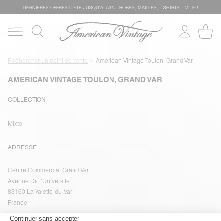
DERNIÈRES OFFRES D'ÉTÊ JUSQU'À -50% : ROBES, MAILLES, T-SHIRTS... VITE !
Rechercher un point de vente
American Vintage Toulon, Grand Var
AMERICAN VINTAGE TOULON, GRAND VAR
COLLECTION
Mixte
ADRESSE
Centre Commercial Grand Var
Avenue De l'Université
83160 La Valette-du-Var
France
voir l''itinéraire