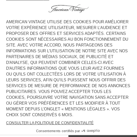
HORAIRES
Lundi
10:00 - 20:00
Mardi
10:00 - 20:00
Mercredi
10:00 - 20:00
Jeudi
10:00 - 20:00
Vendredi
10:00 - 20:00
Samedi
10:00 - 20:00
Dimanche
Fermé
CONTACT
Tél. :
(+33) 04 22 14 55 00
E-mail :
contact@americanvintage-store.com
PAYS/RÉGIONS :
FRANCE