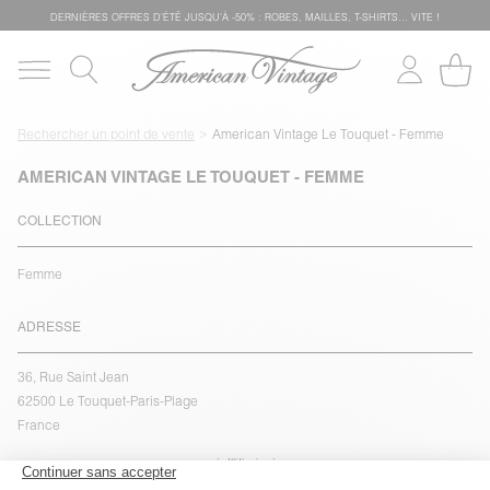
DERNIÈRES OFFRES D'ÉTÊ JUSQU'À -50% : ROBES, MAILLES, T-SHIRTS... VITE !
Rechercher un point de vente
American Vintage Le Touquet - Femme
AMERICAN VINTAGE LE TOUQUET - FEMME
COLLECTION
Femme
ADRESSE
36, Rue Saint Jean
62500 Le Touquet-Paris-Plage
France
voir l''itinéraire