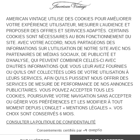
HORAIRES
Lundi
11:00 - 18:00
Mardi
11:00 - 18:00
Mercredi
11:00 - 18:00
Jeudi
11:00 - 18:00
Vendredi
11:00 - 18:00
Samedi
11:00 - 18:00
Dimanche
Fermé
CONTACT
Tél. :
(+49) 6221 6184490
E-mail :
contact@americanvintage-store.com
PAYS/RÉGIONS :
FRANCE
LANGUE :