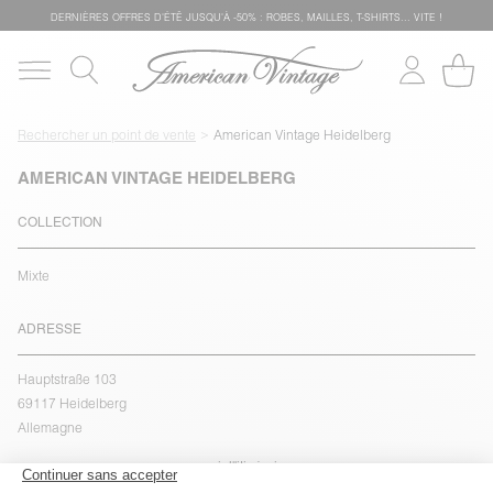
DERNIÈRES OFFRES D'ÉTÊ JUSQU'À -50% : ROBES, MAILLES, T-SHIRTS... VITE !
Rechercher un point de vente
American Vintage Heidelberg
AMERICAN VINTAGE HEIDELBERG
COLLECTION
Mixte
ADRESSE
Hauptstraße 103
69117 Heidelberg
Allemagne
voir l''itinéraire