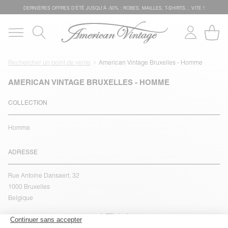
DERNIÈRES OFFRES D'ÉTÊ JUSQU'À -50% : ROBES, MAILLES, T-SHIRTS... VITE !
Rechercher un point de vente
American Vintage Bruxelles - Homme
AMERICAN VINTAGE BRUXELLES - HOMME
COLLECTION
Homme
ADRESSE
Rue Antoine Dansaert, 32
1000 Bruxelles
Belgique
voir l''itinéraire