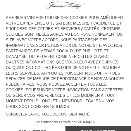
HORAIRES
Lundi
10:30 - 18:30
Mardi
10:30 - 18:30
Mercredi
10:30 - 18:30
Jeudi
10:30 - 18:30
Vendredi
10:30 - 18:30
Samedi
10:30 - 18:30
Dimanche
Fermé
CONTACT
Tél. :
(+32) 023 19 18 32
E-mail :
contact@americanvintage-store.com
PAYS/RÉGIONS :
FRANCE
LANGUE :