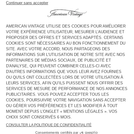
voir l''itinéraire
HORAIRES
Lundi
10:00 - 22:00
Mardi
10:00 - 22:00
Mercredi
10:00 - 22:00
Jeudi
10:00 - 22:00
Vendredi
10:00 - 22:00
Samedi
10:00 - 22:00
Dimanche
Fermé
CONTACT
Tél. :
(+34) 951 495 624
E-mail :
corteinglespuertobanus@amv-retail.com