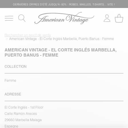
DERNIÈRES OFFRES D'ÉTÊ JUSQU'À -50% : ROBES, MAILLES, T-SHIRTS... VITE !
Rechercher un point de vente
American Vintage - El Corte Inglés Marbella, Puerto Banus - Femme
AMERICAN VINTAGE - EL CORTE INGLÉS MARBELLA,
PUERTO BANUS - FEMME
COLLECTION
Femme
ADRESSE
El Corte Inglés - 1st Floor
Calle Ramón Areces
29660 Marbella Malaga
Espagne