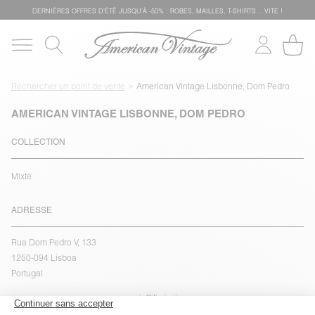
DERNIÈRES OFFRES D'ÉTÊ JUSQU'À -50% : ROBES, MAILLES, T-SHIRTS... VITE !
Rechercher un point de vente
American Vintage Lisbonne, Dom Pedro
AMERICAN VINTAGE LISBONNE, DOM PEDRO
COLLECTION
Mixte
ADRESSE
Rua Dom Pedro V, 133
1250-094 Lisboa
Portugal
voir l''itinéraire