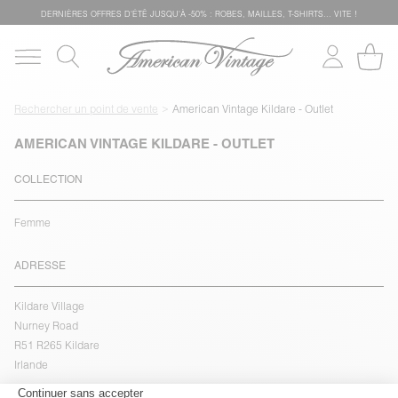
DERNIÈRES OFFRES D'ÉTÊ JUSQU'À -50% : ROBES, MAILLES, T-SHIRTS... VITE !
Rechercher un point de vente
American Vintage Kildare - Outlet
AMERICAN VINTAGE KILDARE - OUTLET
COLLECTION
Femme
ADRESSE
Kildare Village
Nurney Road
R51 R265 Kildare
Irlande
voir l''itinéraire