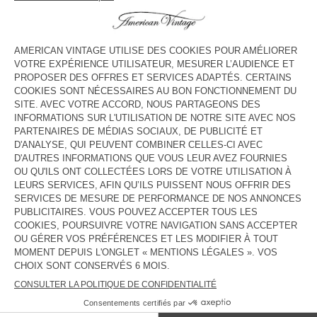
HORAIRES
Lundi
10:00 - 19:00
Mardi
10:00 - 19:00
Mercredi
10:00 - 19:00
Jeudi
10:00 - 19:00
Vendredi
09:00 - 19:00
Samedi
09:00 - 19:00
Dimanche
09:00 - 19:00
CONTACT
Tél. :
(+353) 045 535 270
E-mail :
contact@americanvintage-store.com
PAYS/RÉGIONS :
FRANCE