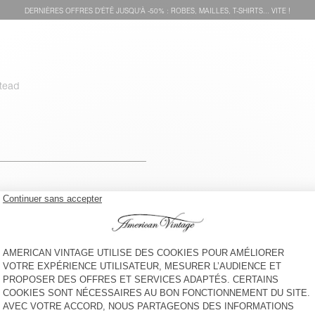
DERNIÈRES OFFRES D'ÉTÊ JUSQU'À -50% : ROBES, MAILLES, T-SHIRTS... VITE !
tead
voir l''itinéraire