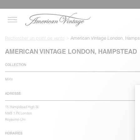
Rechercher un point de vente
American Vintage London, Hamps
AMERICAN VINTAGE LONDON, HAMPSTEAD
COLLECTION
Mixte
ADRESSE
15 Hampstead High St
NW3 1 PX London
Royaume-Uni
HORAIRES