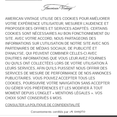
HORAIRES
Lundi
10:00 - 22:00
Mardi
10:00 - 22:00
Mercredi
10:00 - 22:00
Jeudi
10:00 - 22:00
Vendredi
10:00 - 22:30
Samedi
10:00 - 22:30
Dimanche
10:00 - 22:00
CONTACT
Tél. :
(+86) 0755-26402694
E-mail :
contact@americanvintage-store.com
PAYS/RÉGIONS :
FRANCE