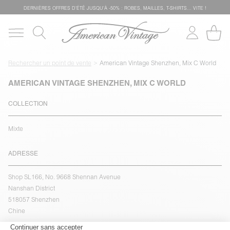
DERNIÈRES OFFRES D'ÉTÊ JUSQU'À -50% : ROBES, MAILLES, T-SHIRTS... VITE !
Rechercher un point de vente
American Vintage Shenzhen, Mix C World
AMERICAN VINTAGE SHENZHEN, MIX C WORLD
COLLECTION
Mixte
ADRESSE
Shop SL166, No. 9668 Shennan Avenue
Nanshan District
518057 Shenzhen
Chine
voir l''itinéraire