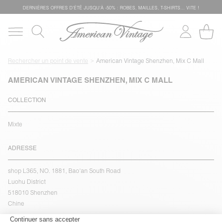
DERNIÈRES OFFRES D'ÉTÊ JUSQU'À -50% : ROBES, MAILLES, T-SHIRTS... VITE !
Rechercher un point de vente
American Vintage Shenzhen, Mix C Mall
AMERICAN VINTAGE SHENZHEN, MIX C MALL
COLLECTION
Mixte
ADRESSE
shop L365, NO. 1881, Bao'an South Road
Luohu District
518010 Shenzhen
Chine
voir l''itinéraire