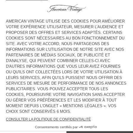
HORAIRES
Lundi
10:00 - 22:00
Mardi
10:00 - 22:00
Mercredi
10:00 - 22:00
Jeudi
10:00 - 22:00
Vendredi
10:00 - 22:30
Samedi
10:00 - 22:30
Dimanche
10:00 - 22:00
CONTACT
Tél. :
(+86) 0755-25116824
E-mail :
contact@americanvintage-store.com
PAYS/RÉGIONS :
FRANCE