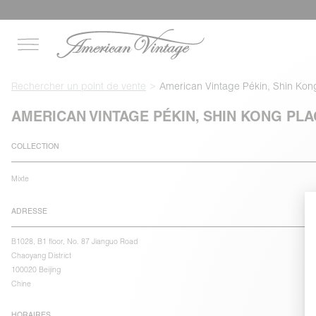
Rechercher un point de vente
American Vintage Pékin, Shin Kon
AMERICAN VINTAGE PÉKIN, SHIN KONG PLA
COLLECTION
Mixte
ADRESSE
B1028, B1 floor, No. 87 Jianguo Road
Chaoyang District
100020 Beijing
Chine
HORAIRES