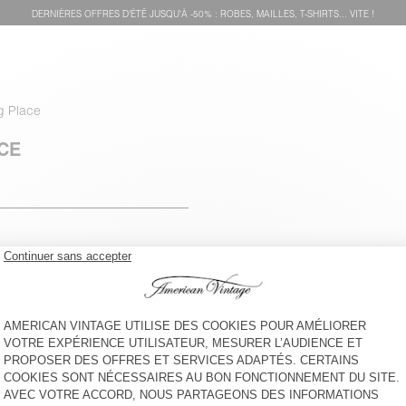
DERNIÈRES OFFRES D'ÉTÊ JUSQU'À -50% : ROBES, MAILLES, T-SHIRTS... VITE !
g Place
CE
voir l''itinéraire