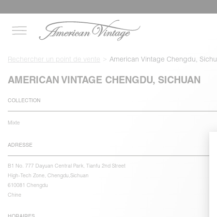
Rechercher un point de vente
American Vintage Chengdu, Sich
AMERICAN VINTAGE CHENGDU, SICHUAN
COLLECTION
Mixte
ADRESSE
B1 No. 777 Dayuan Central Park, Tianfu 2nd Street
High-Tech Zone, Chengdu,Sichuan
610081 Chengdu
Chine
HORAIRES