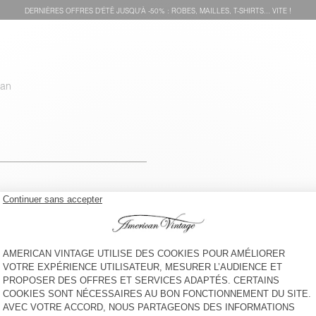
DERNIÈRES OFFRES D'ÉTÊ JUSQU'À -50% : ROBES, MAILLES, T-SHIRTS... VITE !
uan
voir l''itinéraire