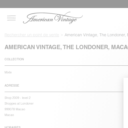
Rechercher un point de vente
American Vintage, The Londoner,
AMERICAN VINTAGE, THE LONDONER, MAC
COLLECTION
Mixte
ADRESSE
Shop 2009 - level 2
Shoppes at Londoner
999078 Macao
Macao
HORAIRES