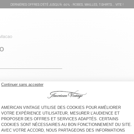
DERNIÈRES OFFRES D'ÉTÊ JUSQU'À -50% : ROBES, MAILLES, T-SHIRTS... VITE !
 Macao
AO
voir l''itinéraire