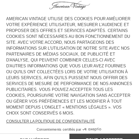
HORAIRES
Lundi
10:00 - 19:00
Mardi
10:00 - 19:00
Mercredi
10:00 - 19:00
Jeudi
10:00 - 19:00
Vendredi
10:00 - 19:00
Samedi
10:00 - 19:00
Dimanche
Fermé
CONTACT
Tél. :
(+33) 04 72 80 83 79
E-mail :
contact@americanvintage-store.com
PAYS/RÉGIONS :
FRANCE
LANGUE :