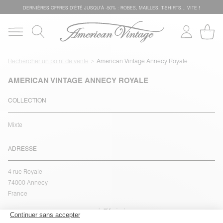
DERNIÈRES OFFRES D'ÉTÊ JUSQU'À -50% : ROBES, MAILLES, T-SHIRTS... VITE !
Rechercher un point de vente
American Vintage Annecy Royale
AMERICAN VINTAGE ANNECY ROYALE
COLLECTION
Mixte
ADRESSE
4 rue Royale
74000 Annecy
France
voir l''itinéraire