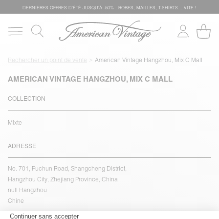
DERNIÈRES OFFRES D'ÉTÊ JUSQU'À -50% : ROBES, MAILLES, T-SHIRTS... VITE !
Rechercher un point de vente
American Vintage Hangzhou, Mix C Mall
AMERICAN VINTAGE HANGZHOU, MIX C MALL
COLLECTION
Mixte
ADRESSE
No. 701, Fuchun Road, Shangcheng District,
Hangzhou City, Zhejiang Province, China
null Hangzhou
Chine
voir l''itinéraire