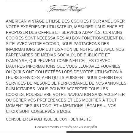
HORAIRES
Lundi
10:00 - 22:00
Mardi
10:00 - 22:00
Mercredi
10:00 - 22:00
Jeudi
10:00 - 22:00
Vendredi
10:00 - 22:00
Samedi
10:00 - 22:00
Dimanche
10:00 - 22:00
CONTACT
Tél. :
null
E-mail :
contact@americanvintage-store.com
PAYS/RÉGIONS :
FRANCE