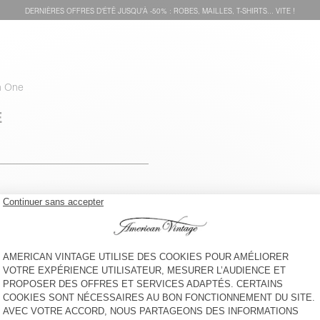
DERNIÈRES OFFRES D'ÉTÊ JUSQU'À -50% : ROBES, MAILLES, T-SHIRTS... VITE !
n One
E
voir l''itinéraire