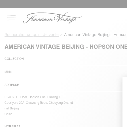
Rechercher un point de vente
American Vintage Beijing - Hopso
AMERICAN VINTAGE BEIJING - HOPSON ON
COLLECTION
Mixte
ADRESSE
L1-09A, L1 Floor, Hopson One, Building 1
Courtyard 22A, Xidawang Road, Chaoyang District
null Beijing
Chine
HORAIRES