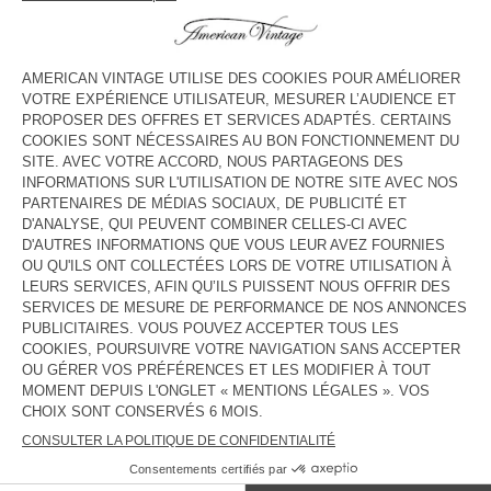
HORAIRES
Lundi
10:00 - 22:00
Mardi
10:00 - 22:00
Mercredi
10:00 - 22:00
Jeudi
10:00 - 22:00
Vendredi
10:00 - 22:30
Samedi
10:00 - 22:30
Dimanche
10:00 - 22:30
CONTACT
Tél. :
null
E-mail :
contact@americanvintage-store.com
PAYS/RÉGIONS :
FRANCE