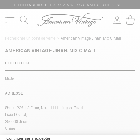
DERNIÈRES OFFRES D'ÉTÊ JUSQU'À -50% : ROBES, MAILLES, T-SHIRTS... VITE !
Rechercher un point de vente
American Vintage Jinan, Mix C Mall
AMERICAN VINTAGE JINAN, MIX C MALL
COLLECTION
Mixte
ADRESSE
Shop L226, L2 Floor, No. 11111, Jingshi Road,
Lixia District,
250000 Jinan
Chine
voir l''itinéraire