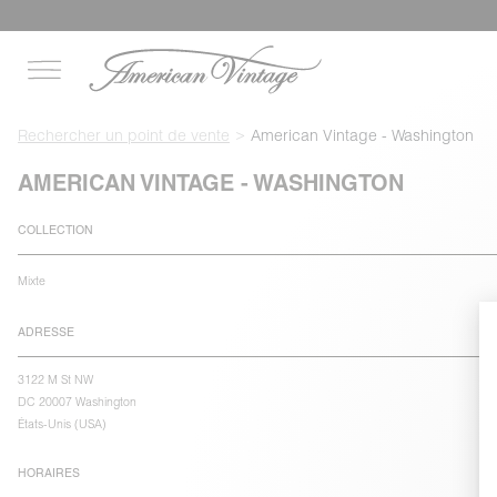
Rechercher un point de vente
American Vintage - Washington
AMERICAN VINTAGE - WASHINGTON
COLLECTION
Mixte
ADRESSE
3122 M St NW
DC 20007 Washington
États-Unis (USA)
HORAIRES