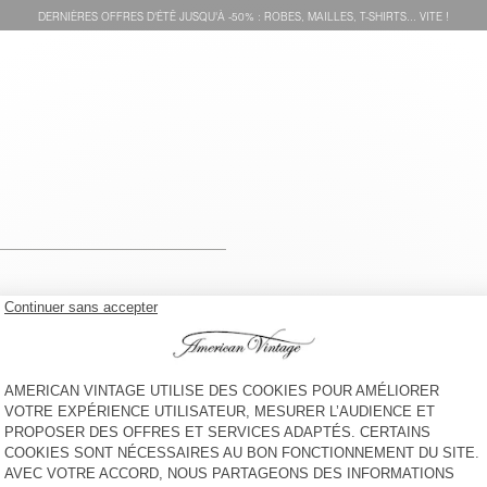
DERNIÈRES OFFRES D'ÉTÊ JUSQU'À -50% : ROBES, MAILLES, T-SHIRTS... VITE !
voir l''itinéraire