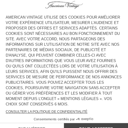
HORAIRES
Lundi
10:00 - 18:30
Mardi
10:00 - 18:30
Mercredi
10:00 - 18:30
Jeudi
10:00 - 18:30
Vendredi
10:00 - 18:30
Samedi
10:00 - 18:30
Dimanche
Fermé
CONTACT
Tél. :
(+32) 026733989
E-mail :
contact@americanvintage-store.com
PAYS/RÉGIONS :
FRANCE
LANGUE :