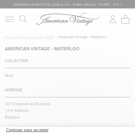
DERNIÈRES OFFRES D'ÉTÊ JUSQU'À -50% : ROBES, MAILLES, T-SHIRTS... VITE !
Rechercher un point de vente
American Vintage - Waterloo
AMERICAN VINTAGE - WATERLOO
COLLECTION
Mixte
ADRESSE
207 Chaussée de Bruxelles
1410 Waterloo
Belgique
voir l''itinéraire