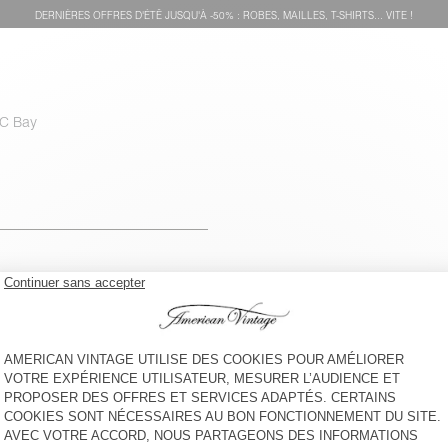
DERNIÈRES OFFRES D'ÉTÊ JUSQU'À -50% : ROBES, MAILLES, T-SHIRTS... VITE !
 C Bay
voir l''itinéraire