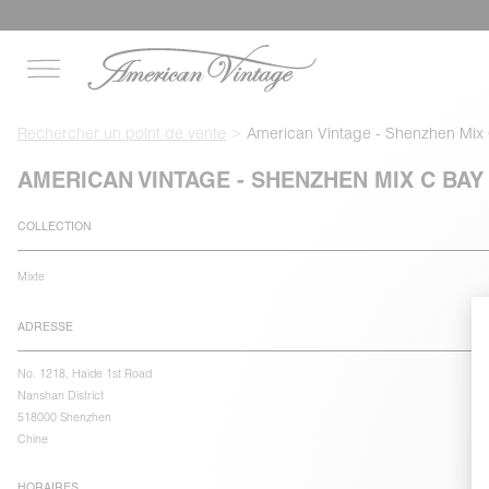
Rechercher un point de vente
American Vintage - Shenzhen Mix
AMERICAN VINTAGE - SHENZHEN MIX C BAY
COLLECTION
Mixte
ADRESSE
No. 1218, Haide 1st Road
Nanshan District
518000 Shenzhen
Chine
HORAIRES