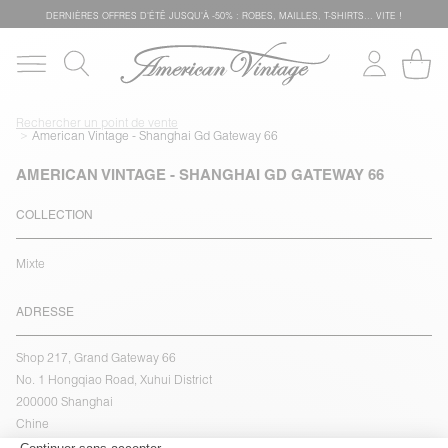
DERNIÈRES OFFRES D'ÉTÊ JUSQU'À -50% : ROBES, MAILLES, T-SHIRTS... VITE !
Rechercher un point de vente
American Vintage - Shanghai Gd Gateway 66
AMERICAN VINTAGE - SHANGHAI GD GATEWAY 66
COLLECTION
Mixte
ADRESSE
Shop 217, Grand Gateway 66
No. 1 Hongqiao Road, Xuhui District
200000 Shanghai
Chine