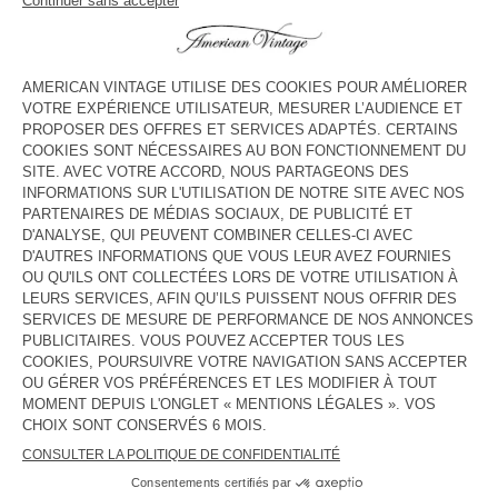
voir l''itinéraire
HORAIRES
Lundi
10:00 - 22:00
Mardi
10:00 - 22:00
Mercredi
10:00 - 22:00
Jeudi
10:00 - 22:00
Vendredi
10:00 - 22:00
Samedi
10:00 - 22:00
Dimanche
10:00 - 22:00
CONTACT
Tél. :
null
E-mail :
contact@americanvintage-store.com
PAYS/RÉGIONS :
FRANCE