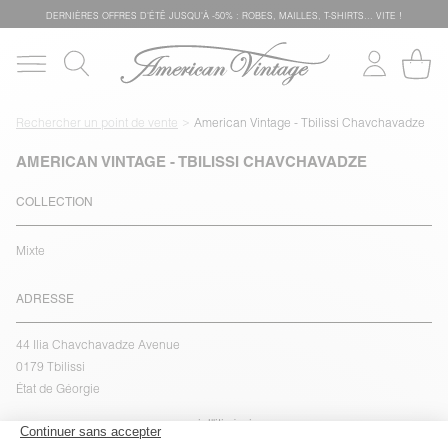
DERNIÈRES OFFRES D'ÉTÊ JUSQU'À -50% : ROBES, MAILLES, T-SHIRTS... VITE !
Rechercher un point de vente
American Vintage - Tbilissi Chavchavadze
AMERICAN VINTAGE - TBILISSI CHAVCHAVADZE
COLLECTION
Mixte
ADRESSE
44 Ilia Chavchavadze Avenue
0179 Tbilissi
État de Géorgie
voir l''itinéraire