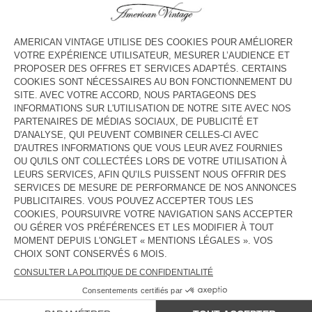
HORAIRES
Lundi
11:00 - 20:00
Mardi
11:00 - 20:00
Mercredi
11:00 - 20:00
Jeudi
11:00 - 20:00
Vendredi
11:00 - 20:00
Samedi
11:00 - 20:00
Dimanche
11:00 - 20:00
CONTACT
Tél. :
(+995) 511 555 576
E-mail :
contact@americanvintage-store.com
PAYS/RÉGIONS :
FRANCE
LANGUE :