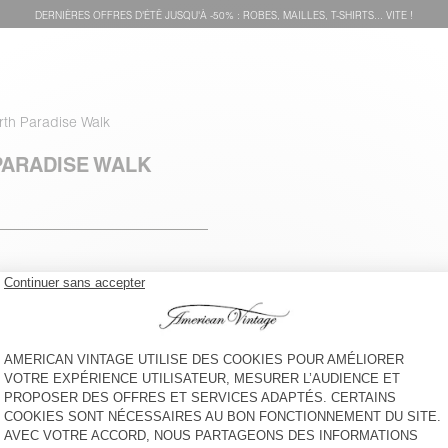
DERNIÈRES OFFRES D'ÉTÊ JUSQU'À -50% : ROBES, MAILLES, T-SHIRTS... VITE !
th Paradise Walk
PARADISE WALK
voir l''itinéraire