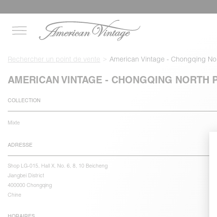
Rechercher un point de vente
American Vintage - Chongqing Nor
AMERICAN VINTAGE - CHONGQING NORTH 
COLLECTION
Mixte
ADRESSE
Shop LG-015, Hall X, No. 6, 8, 10 Beicheng
Jiangbei District
400000 Chongqing
Chine
HORAIRES