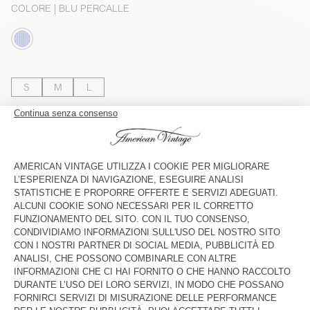
COLORE
| BLU PERCALLE
S
M
L
Il modello misura 173 cm e indossa una taglia S
GUIDA ALLE TAGLIE
Consegna stimata
tra mercoledì 12 agosto e venerdì 14 agosto
AGGIUNGERE AL CARRELLO
VEDERE DISPONIBILITÀ IN NEGOZIO
VEDERE IL LOOK