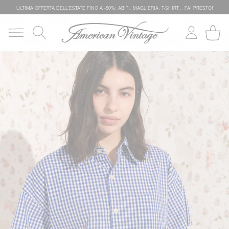
ULTIMA OFFERTA DELL'ESTATE FINO A -50%: ABITI, MAGLIERIA, T-SHIRT… FAI PRESTO!