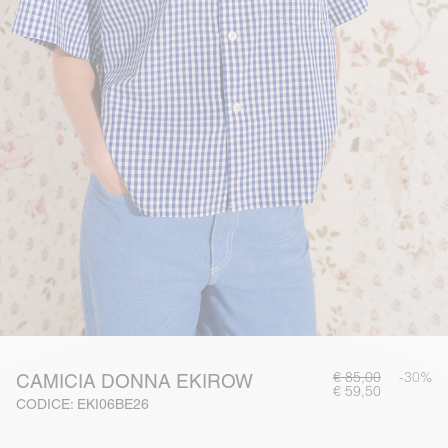
€ 85,00
-30%
CAMICIA DONNA EKIROW
€ 59,50
CODICE: EKI06BE26