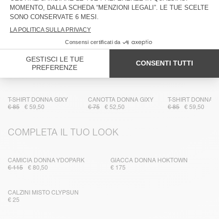
TRACCIABILITÀ
CONSEGNA E RESI
NELLO STESSO MATERIALE
T-SHIRT DONNA GIXY
CANOTTA DONNA GIXY
T-SHIRT DONNA G
€ 85
€ 59,50
€ 75
€ 52,50
€ 85
€ 59,50
COMPLETA IL TUO LOOK
CAMICIA DONNA YDOPARK
GIACCA DONNA HOKTOWN
€ 115
€ 80,50
€ 175
CALZINI MISTO CLYPSUN
€ 25