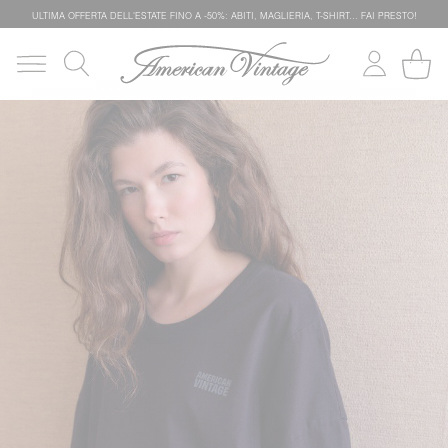
ULTIMA OFFERTA DELL'ESTATE FINO A -50%: ABITI, MAGLIERIA, T-SHIRT… FAI PRESTO!