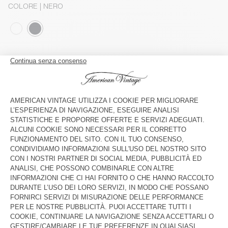
COLORE
| NERO
XS/S
M/L
Il modello misura 176 cm e indossa una taglia XS-S
GUIDA ALLE TAGLIE
Consegna stimata
tra mercoledì 12 agosto e venerdì 14 agosto
AGGIUNGERE AL CARRELLO
VEDERE DISPONIBILITÀ IN NEGOZIO
DESCRIZIONE
TAGLIA E VESTIBILITÀ
COMPOSIZIONE
ISTRUZIONI PER LA CURA