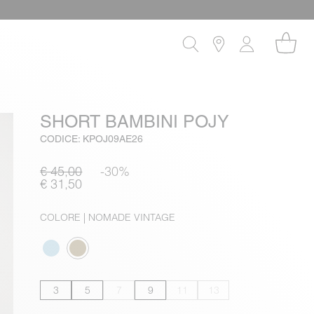
SHORT BAMBINI POJY
CODICE: KPOJ09AE26
€ 45,00
-30%
€ 31,50
COLORE
| NOMADE VINTAGE
3
5
7
9
11
13