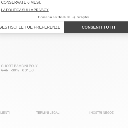
SHORT BAMBINI POJY
€ 45
-30%
€ 31,50
LIENTI
TERMINI LEGALI
I NOSTRI NEGOZI