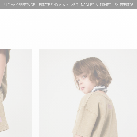
ULTIMA OFFERTA DELL'ESTATE FINO A -50%: ABITI, MAGLIERIA, T-SHIRT… FAI PRESTO!