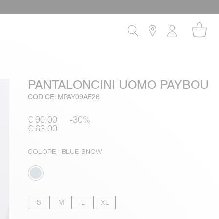
PANTALONCINI UOMO PAYBOU
CODICE: MPAY09AE26
€ 90,00
-30%
€ 63,00
COLORE
| BLUE SNOW
S
M
L
XL