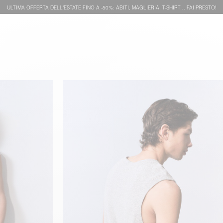
ULTIMA OFFERTA DELL'ESTATE FINO A -50%: ABITI, MAGLIERIA, T-SHIRT… FAI PRESTO!