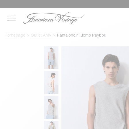
Homepage
Outlet AMV
Pantaloncini uomo Paybou