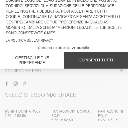
DESCRIZIONE
TAGLIA E VESTIBILITÀ
COMPOSIZIONE
ISTRUZIONI PER LA CURA
TRACCIABILITÀ
CONSEGNA E RESI
NELLO STESSO MATERIALE
T-SHIRT DONNA POJY
PANTALONCINI DONNA
PANTALONCINI D
€ 75
€ 52,50
POJY
POJY
€ 75
€ 52,50
€ 75
€ 52,50