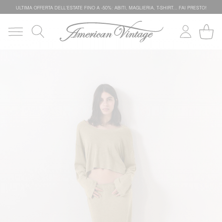
ULTIMA OFFERTA DELL'ESTATE FINO A -50%: ABITI, MAGLIERIA, T-SHIRT… FAI PRESTO!