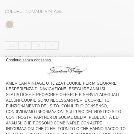
COLORE
| NOMADE VINTAGE
XS
S
M
L
Il modello misura 173 cm e indossa una taglia S
GUIDA ALLE TAGLIE
NON DISPONIBILE
VEDERE DISPONIBILITÀ IN NEGOZIO
VEDERE IL LOOK