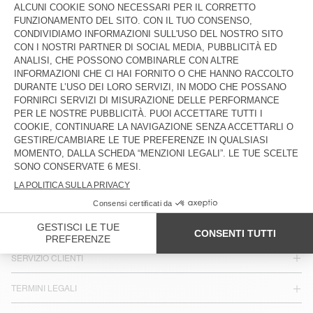
€ 100
€ 70
MAGLIONE DONNA YANBAY
€ 115
PAESE/REGIONE :
ITALIA
LINGUA :
ACCESSIBILITÀ
NEWSLETTER
JOIN US
SERVIZIO CLIENTI
TERMINI LEGALI