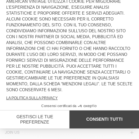
€ 65
€ 32,50
€ 55
€ 23,10
CAPPELLO MISTO ZIDIBAY
NON DISPONIBILE
CAPPUCCIO BYMI
€ 70
€ 23,80
€ 85
€ 42,50
NON DISPONIBILE
NON DISPONIBILE
BERRETTO MISTO EAST
CAPPUCCIO MISTO TYJI
€ 50
€ 35
€ 75
€ 37,50
PAESE/REGIONE :
ITALIA
LINGUA :
ACCESSIBILITÀ
NEWSLETTER
JOIN US